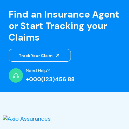
Find an Insurance Agent
or Start Tracking your
Claims
Track Your Claim
Need Help?
+000(123)456 88