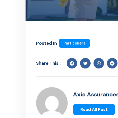
Posted In
Particuliers
Share This :
Axio Assurance
Read All Post