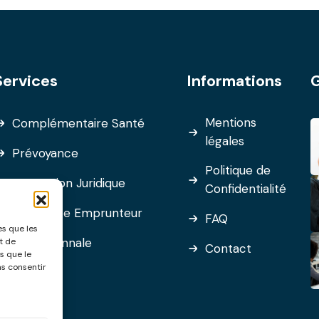
Services
Informations
G
Mentions
Complémentaire Santé
légales
Prévoyance
Politique de
Protection Juridique
Confidentialité
Assurance Emprunteur
FAQ
es que les
RC Décennale
t de
Contact
s que le
as consentir