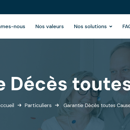
mmes-nous
Nos valeurs
Nos solutions
FA
e Décès toute
ccueil
Particuliers
Garantie Décès toutes Caus